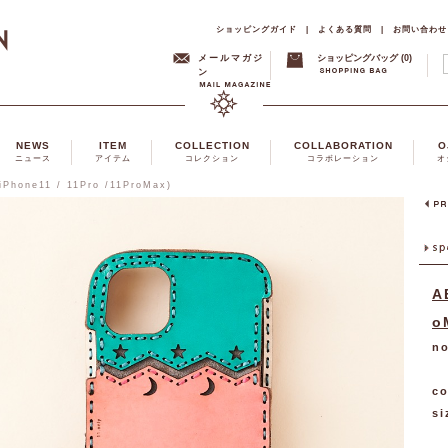
ショッピングガイド
|
よくある質問
|
お問い合わせ
メールマガジ
ショッピングバッグ (0)
ン
NEWS
ITEM
COLLECTION
COLLABORATION
O
ニュース
アイテム
コレクション
コラボレーション
オ
iPhone11 / 11Pro /11ProMax)
A
o
no
co
si