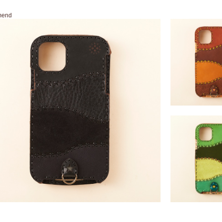
mend
PALLENE (iPhone
/11ProMa
￥11,550 ～ ￥12
PALLENE (iPhone
PALLENE (iPhone11 / 11PRO /11ProMax)
/11ProMa
￥11,550 ～ ￥12,650 （税込）
￥11,550 ～ ￥12