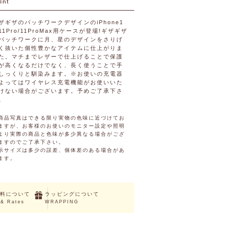
ザギザのパッチワークデザインのiPhone1
/11Pro/11ProMax用ケースが登場!ギザギザ
パッチワークに月、星のデザインをさりげ
く抜いた個性豊かなアイテムに仕上がりま
た。マチまでレザーで仕上げることで保護
が高くなるだけでなく、長く使うことで手
しっくりと馴染みます。※お使いの充電器
よってはワイヤレス充電機能がお使いいた
けない場合がございます。予めご了承下さ
。
商品写真はできる限り実物の色味に近づけてお
ますが、お客様のお使いのモニター設定や照明
より実際の商品と色味が多少異なる場合がござ
ますのでご了承下さい。
示サイズは多少の誤差、個体差のある場合があ
ます。
料について
ラッピングについて
 & Rates
WRAPPING