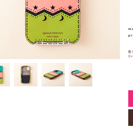
ma
pr
数
Qu