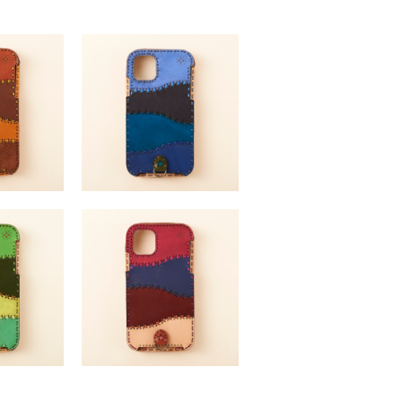
11 / 11PRO
PALLENE (iPhone11 / 11PRO
x)
/11ProMax)
,650 （税込）
￥11,550 ～ ￥12,650 （税込）
11 / 11PRO
PALLENE (iPhone11 / 11PRO
x)
/11ProMax)
,650 （税込）
￥11,550 ～ ￥12,650 （税込）