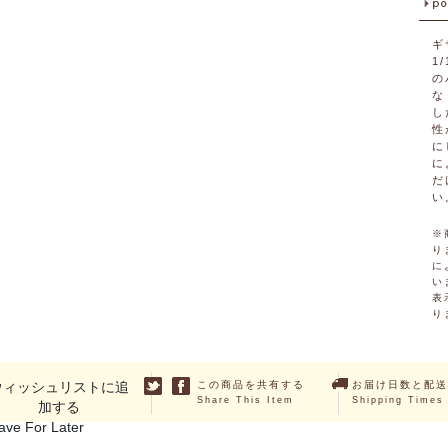
ギ
1
の
な
し
性
に
に
だ
い
※
り
に
い
表
り
ウィッシュリストに追
この商品を共有する
お届け日数と配送
Share This Item
Shipping Times
加する
ave For Later