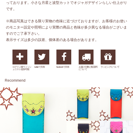
っております。小さな月星と波型カットでオジャガデザインらしい仕上がり
です。
※商品写真はできる限り実物の色味に近づけておりますが、お客様のお使い
のモニター設定や照明により実際の商品と色味が多少異なる場合がございま
すのでご了承下さい。
表示サイズは多少の誤差、個体差のある場合があります。
ログイン後ウィッシ
twitterで共有
facebookで共有
お届け日数と配送料
ラッピングについて
ュリスト追加可能
について
Recommend