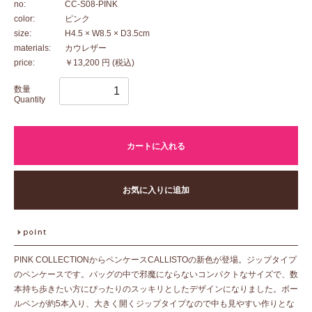
no:
CC-S08-PINK
color:
ピンク
size:
H4.5 × W8.5 × D3.5cm
materials:
カウレザー
price:
￥13,200 円
(税込)
数量
Quantity
カートに入れる
お気に入りに追加
PINK COLLECTIONからペンケースCALLISTOの新色が登場。ジップタイプ
のペンケースです。バッグの中で邪魔にならないコンパクトなサイズで、数
本持ち歩きたい方にぴったりのスッキリとしたデザインになりました。ボー
ルペンが約5本入り、大きく開くジップタイプなので中も見やすい作りとな