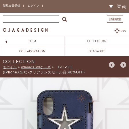
新規会員登録 |
ログイン |
(0)
詳細検索
INFO
ITEM
COLLECTION
COLLABORATION
OJAGA KIT
COLLECTION
LALAGE
モバイル
>
iPhoneXS/Xケース
>
(iPhoneXS/X)-クリアランスセール品(40%OFF)