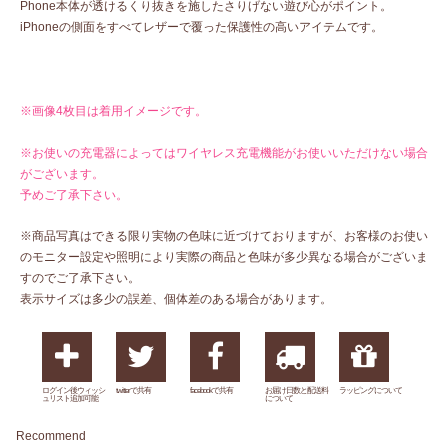
Phone本体が透けるくり抜きを施したさりげない遊び心がポイント。
iPhoneの側面をすべてレザーで覆った保護性の高いアイテムです。
※画像4枚目は着用イメージです。
※お使いの充電器によってはワイヤレス充電機能がお使いいただけない場合
がございます。
予めご了承下さい。
※商品写真はできる限り実物の色味に近づけておりますが、お客様のお使い
のモニター設定や照明により実際の商品と色味が多少異なる場合がございま
すのでご了承下さい。
表示サイズは多少の誤差、個体差のある場合があります。
ログイン後ウィッシ
twitterで共有
facebookで共有
お届け日数と配送料
ラッピングについて
ュリスト追加可能
について
Recommend