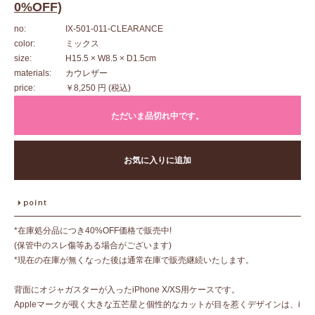
0%OFF)
no:
IX-501-011-CLEARANCE
color:
ミックス
size:
H15.5 × W8.5 × D1.5cm
materials:
カウレザー
price:
￥8,250 円
(税込)
ただいま品切れ中です。
お気に入りに追加
*在庫処分品につき40%OFF価格で販売中!
(保管中のスレ傷等ある場合がございます)
*現在の在庫が無くなった後は通常在庫で販売継続いたします。
背面にオジャガスターが入ったiPhone X/XS用ケースです。
Appleマークが覗く大きな五芒星と個性的なカットが目を惹くデザインは、i