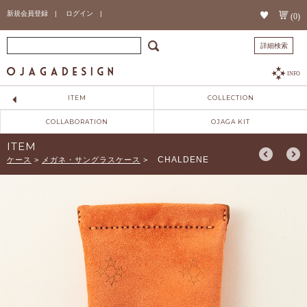
新規会員登録 |
ログイン |
(0)
詳細検索
INFO
ITEM
COLLECTION
COLLABORATION
OJAGA KIT
ITEM
CHALDENE
ケース
>
メガネ・サングラスケース
>