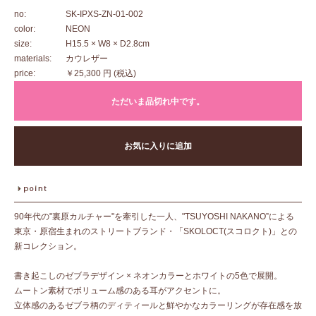
no:
SK-IPXS-ZN-01-002
color:
NEON
size:
H15.5 × W8 × D2.8cm
materials:
カウレザー
price:
￥25,300 円
(税込)
ただいま品切れ中です。
お気に入りに追加
90年代の"裏原カルチャー"を牽引した一人、"TSUYOSHI NAKANO”による
東京・原宿生まれのストリートブランド・「SKOLOCT(スコロクト)」との
新コレクション。
書き起こしのゼブラデザイン × ネオンカラーとホワイトの5色で展開。
ムートン素材でボリューム感のある耳がアクセントに。
立体感のあるゼブラ柄のディティールと鮮やかなカラーリングが存在感を放