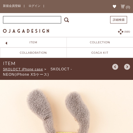
新規会員登録 |
ログイン |
(0)
詳細検索
INFO
ITEM
COLLECTION
COLLABORATION
OJAGA KIT
ITEM
SKOLOCT -
SKOLOCT iPhone case
>
NEON(iPhone XSケース)