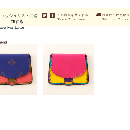
ウィッシュリストに追
この商品を共有する
お届け日数と配送
Share This Item
Shipping Times
加する
ave For Later
mend
WEZEN
WEZEN
￥10,780 （税込）
￥10,780 （税込）