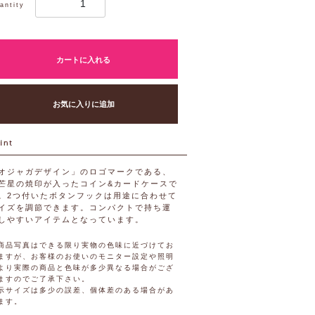
antity
カートに入れる
お気に入りに追加
オジャガデザイン」のロゴマークである、
芒星の焼印が入ったコイン&カードケースで
。2つ付いたボタンフックは用途に合わせて
イズを調節できます。コンパクトで持ち運
しやすいアイテムとなっています。
商品写真はできる限り実物の色味に近づけてお
ますが、お客様のお使いのモニター設定や照明
より実際の商品と色味が多少異なる場合がござ
ますのでご了承下さい。
示サイズは多少の誤差、個体差のある場合があ
ます。