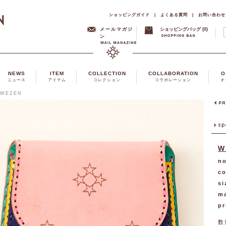
ショッピングガイド
|
よくある質問
|
お問い合わせ
メールマガジ
ショッピングバッグ (0)
ン
NEWS
ITEM
COLLECTION
COLLABORATION
O
ニュース
アイテム
コレクション
コラボレーション
オ
WEZEN
W
no
co
si
ma
pr
数