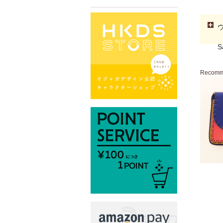
S
Recom