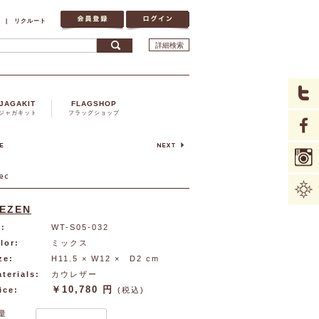
|
リクルート
詳細検索
JAGAKIT
FLAGSHOP
ジャガキット
フラッグショップ
EZEN
:
WT-S05-032
lor:
ミックス
ze:
H11.5 × W12 × D2 cm
terials:
カウレザー
￥10,780 円
ice:
(税込)
量