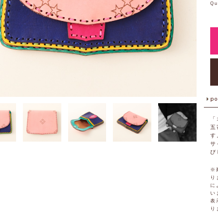
Qu
「
五
す
サ
び
※
り
に
い
表
り