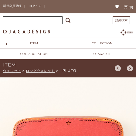
新規会員登録 |
ログイン |
(0)
詳細検索
INFO
ITEM
COLLECTION
COLLABORATION
OJAGA KIT
ITEM
PLUTO
ウォレット
>
ロングウォレット
>