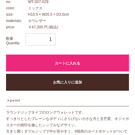
no:
WT-S07-029
color:
ミックス
size:
H10.5 × W20.5 × D3.0cm
materials:
カウレザー
price:
￥47,300 円
(税込)
数量
Quantity
カートに入れる
お気に入りに追加
ラウンドジップタイプのロングウォレットです。
すっきりとしたプレーンなボディにさりげない小さな月と五芒星、オジャガ
スターの焼印を施したシンプルなデザイン。
大きく開くダブルジップで中が見やすく、9箇所のカードポケットがついて