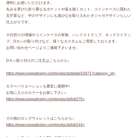
便利にお使いいただけます。
丸みを帯びた折り重なるポケットや弧を描くカット、コインケースに隠れた
五芒星など、中のデザインにも遊び心を取り入れたオジャガデザインらしい
仕上がりです。
※仕切りの増減やコインケースの有無、ハンドストラップ、ネックストラッ
プ、Dカンの取り付けなど、様々なカスタムもご用意しております。
お問い合わせページよりご連絡下さいませ。
Dカン取り付けのご注文はこちらから↓
https://www.ojagadesign.com/products/detail/15871?category_id=
カラーバリエーションも豊富に展開中!
お気に入りのカラーをお探し下さい↓
https://www.ojagadesign.com/products/list/275=
その他のロングウォレットはこちらから↓
https://www.ojagadesign.com/products/list/144=