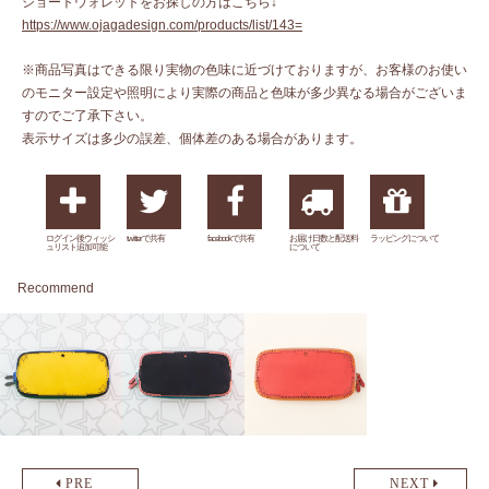
ショートウォレットをお探しの方はこちら↓
https://www.ojagadesign.com/products/list/143=
※商品写真はできる限り実物の色味に近づけておりますが、お客様のお使い
のモニター設定や照明により実際の商品と色味が多少異なる場合がございま
すのでご了承下さい。
表示サイズは多少の誤差、個体差のある場合があります。
ログイン後ウィッシ
twitterで共有
facebookで共有
お届け日数と配送料
ラッピングについて
ュリスト追加可能
について
Recommend