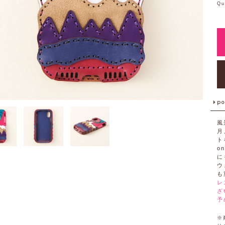
Qu
風
月
ト
o
に
ウ
も
レ
ざ
予
※