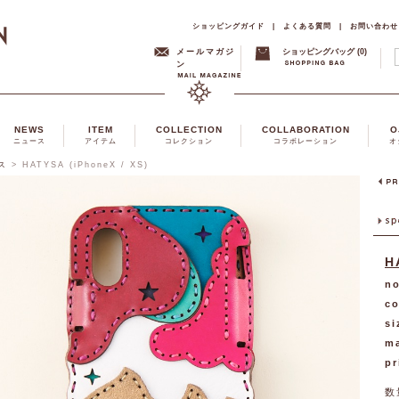
ショッピングガイド
|
よくある質問
|
お問い合わせ
メールマガジ
ショッピングバッグ (0)
ン
NEWS
ITEM
COLLECTION
COLLABORATION
O
ニュース
アイテム
コレクション
コラボレーション
オ
ース
>
HATYSA (iPhoneX / XS)
H
no
co
si
ma
pr
数