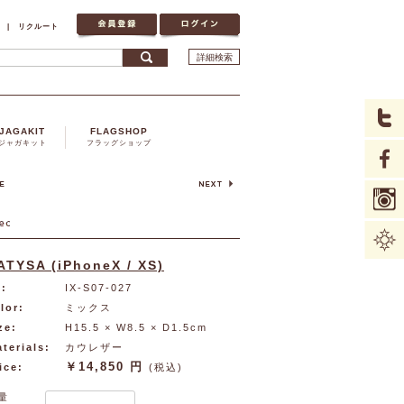
|
リクルート
詳細検索
JAGAKIT
FLAGSHOP
ジャガキット
フラッグショップ
ATYSA (iPhoneX / XS)
:
IX-S07-027
lor:
ミックス
ze:
H15.5 × W8.5 × D1.5cm
terials:
カウレザー
￥14,850 円
ice:
(税込)
量