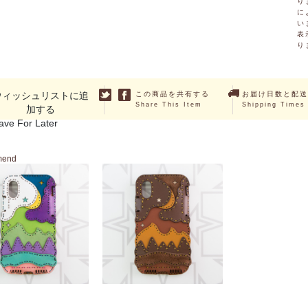
り
に
い
表
り
ウィッシュリストに追
この商品を共有する
お届け日数と配送
Share This Item
Shipping Times
加する
ave For Later
mend
TYSA (iPhoneX / XS)
HATYSA (iPhoneX / XS)
￥14,850 （税込）
￥14,850 （税込）