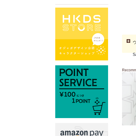
S
Recom
HA