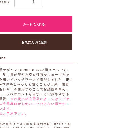
antity
カートに入れる
お気に入りに追加
景デザインのiPhone X/XS用ケースです。
、星、雲が浮かぶ空を独特なウェーブカッ
を用いてパッチワークで表現しました。iPh
ne本体をしっかりと覆うことが出来、側面
もレザーを使用することで保護性を高め、
ェーブ状のカットを施すことで持ちやすさ
重視。
※お使いの充電器によってはワイヤ
ス充電機能がお使いいただけない場合がご
います。
めご了承下さい。
商品写真はできる限り実物の色味に近づけてお