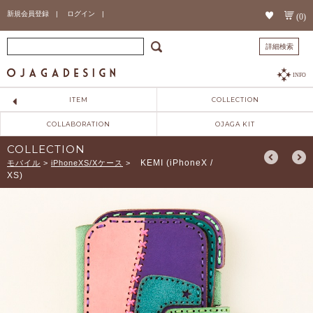
新規会員登録 |
ログイン |
(0)
詳細検索
INFO
ITEM
COLLECTION
COLLABORATION
OJAGA KIT
COLLECTION
KEMI (iPhoneX /
モバイル
>
iPhoneXS/Xケース
>
XS)