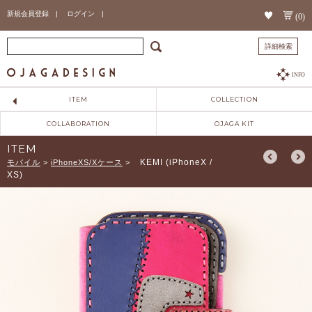
新規会員登録 |
ログイン |
(0)
詳細検索
INFO
ITEM
COLLECTION
COLLABORATION
OJAGA KIT
ITEM
KEMI (iPhoneX /
モバイル
>
iPhoneXS/Xケース
>
XS)