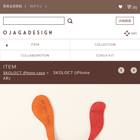
新規会員登録 |
ログイン |
(0)
詳細検索
INFO
ITEM
COLLECTION
COLLABORATION
OJAGA KIT
ITEM
SKOLOCT (iPhone
SKOLOCT iPhone case
>
XR)