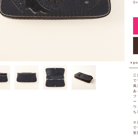
Qu
三
で
風
あ
フ
ー
ウ
ち
※
で
実