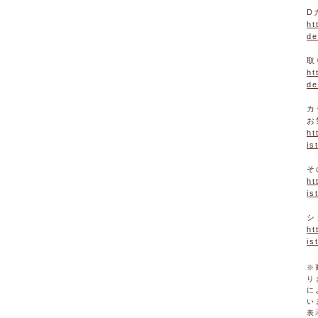
D
ht
de
取
ht
de
カ
お
ht
is
そ
ht
is
シ
ht
is
※
り
に
い
表