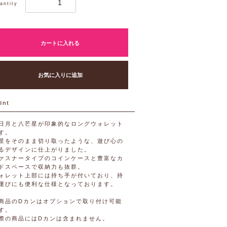
antity
カートに入れる
お気に入りに追加
日月と八芒星が印象的なロングウォレット
す。
景をそのまま切り取ったような、遊び心の
るデザインに仕上がりました。
ァスナータイプのコインケースと豊富なカ
ドスペースで収納力も抜群。
ォレット上部には持ち手が付いており、持
運びにも便利な仕様となっております。
商品のDカンはオプションで取り付け可能
す。
際の商品にはDカンは含まれません。