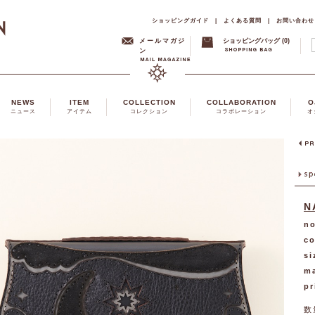
ショッピングガイド
|
よくある質問
|
お問い合わせ
メールマガジ
ショッピングバッグ (0)
ン
NEWS
ITEM
COLLECTION
COLLABORATION
O
ニュース
アイテム
コレクション
コラボレーション
オ
N
no
co
si
ma
pr
数