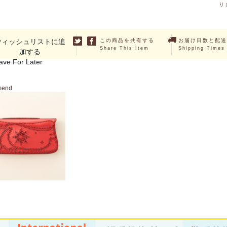
り
ウィッシュリストに追
この商品を共有する
お届け日数と配送
Share This Item
Shipping Times
加する
ave For Later
mend
NAOS
￥46,200 （税込）