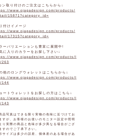
カン取り付けのご注文はこちらから↓
tps://www.ojagadesign.com/products/
tail/15871?category_id=
り付けイメージ
tps://www.ojagadesign.com/products/
tail/17315?category_id=
ラーバリエーションも豊富に展開中!
気に入りのカラーをお探し下さい↓
tps://www.ojagadesign.com/products/l
t/263
の他のロングウォレットはこちらから↓
tps://www.ojagadesign.com/products/l
t/144
ョートウォレットをお探しの方はこちら↓
tps://www.ojagadesign.com/products/l
t/143
商品写真はできる限り実物の色味に近づけてお
ますが、お客様のお使いのモニター設定や照明
より実際の商品と色味が多少異なる場合がござ
ますのでご了承下さい。
示サイズは多少の誤差、個体差のある場合があ