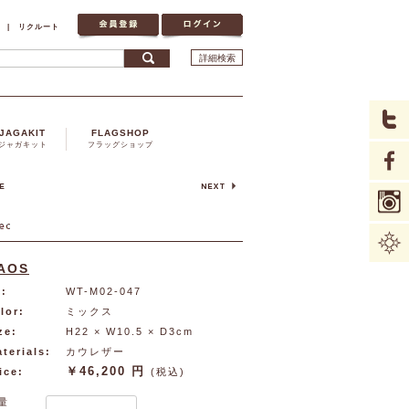
|
リクルート
詳細検索
JAGAKIT
FLAGSHOP
ジャガキット
フラッグショップ
AOS
:
WT-M02-047
lor:
ミックス
ze:
H22 × W10.5 × D3cm
terials:
カウレザー
￥46,200 円
ice:
(税込)
量