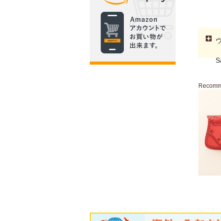
S
Recom