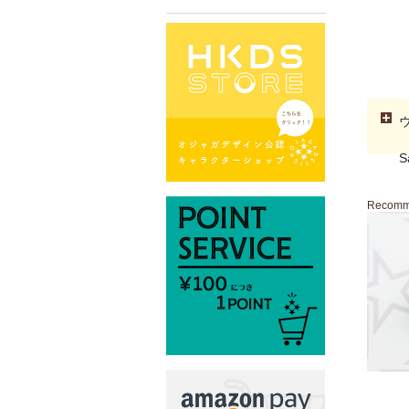
S
Recom