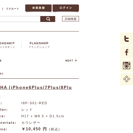
|
リクルート
詳細検索
JAGAKIT
FLAGSHOP
ジャガキット
フラッグショップ
THA (iPhone6Plus/7Plus/8Plu
)
:
I8P-S01-RED
lor:
レッド
ze:
H17 × W8.5 × D1.5cm
terials:
カウレザー
￥10,450 円
ice:
(税込)