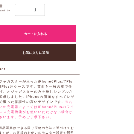
量
antity
カートに入れる
お気に入りに追加
ジャガスターが入ったiPhone6Plus/7Plu
/8Plus用ケースです。背面を一枚の革で仕
げ、オジャガスターのみを施しシンプルさ
追求しました。iPhoneの側面をすべてレザ
で覆った保護性の高いデザインです。
※お
いの充電器によってはiPhone8Plusのワイ
レス充電機能がお使いいただけない場合が
ざいます。予めご了承下さい。
商品写真はできる限り実物の色味に近づけてお
ますが、お客様のお使いのモニター設定や照明