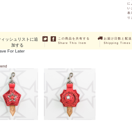
に
い
表
り
ウィッシュリストに追
この商品を共有する
お届け日数と配送
Share This Item
Shipping Times
加する
ave For Later
mend
PAVO
VELA
￥3,190 （税込）
￥3,190 （税込）