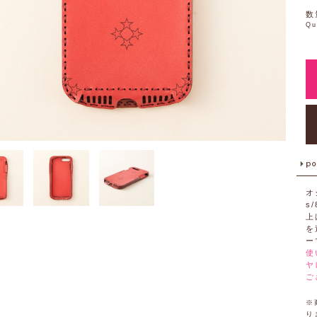
数
Qu
オ
s
上
を
ー
使
ヤ
ご
※
り