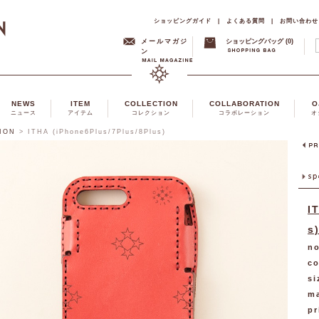
ショッピングガイド
|
よくある質問
|
お問い合わせ
メールマガジ
ショッピングバッグ (0)
ン
NEWS
ITEM
COLLECTION
COLLABORATION
O
ニュース
アイテム
コレクション
コラボレーション
オ
ION
>
ITHA (iPhone6Plus/7Plus/8Plus)
I
s
no
co
si
ma
pr