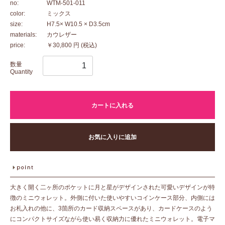
no:
WTM-501-011
color:
ミックス
size:
H7.5× W10.5 × D3.5cm
materials:
カウレザー
price:
￥30,800 円
(税込)
数量
Quantity
カートに入れる
お気に入りに追加
大きく開く二ヶ所のポケットに月と星がデザインされた可愛いデザインが特
徴のミニウォレット。外側に付いた使いやすいコインケース部分、内側には
お札入れの他に、3箇所のカード収納スペースがあり、カードケースのよう
にコンパクトサイズながら使い易く収納力に優れたミニウォレット。電子マ