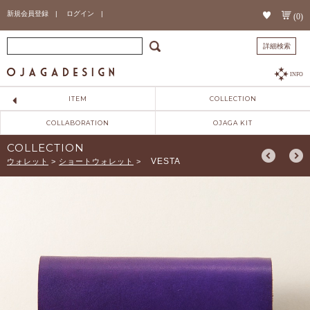
新規会員登録 |
ログイン |
(0)
詳細検索
INFO
ITEM
COLLECTION
COLLABORATION
OJAGA KIT
COLLECTION
VESTA
ウォレット
>
ショートウォレット
>