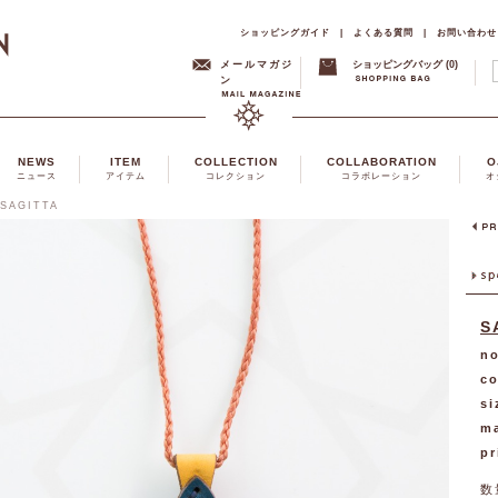
ショッピングガイド
|
よくある質問
|
お問い合わせ
メールマガジ
ショッピングバッグ (0)
ン
NEWS
ITEM
COLLECTION
COLLABORATION
O
ニュース
アイテム
コレクション
コラボレーション
オ
SAGITTA
S
no
co
si
ma
pr
数