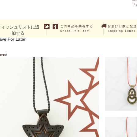
り
ウィッシュリストに追
この商品を共有する
お届け日数と配送
Share This Item
Shipping Times
加する
ave For Later
mend
OTILA
￥3,520 