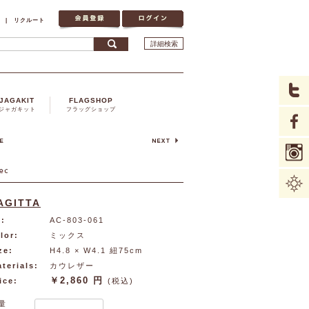
|
リクルート
詳細検索
JAGAKIT
FLAGSHOP
ジャガキット
フラッグショップ
AGITTA
:
AC-803-061
lor:
ミックス
ze:
H4.8 × W4.1 紐75cm
terials:
カウレザー
￥2,860 円
ice:
(税込)
量