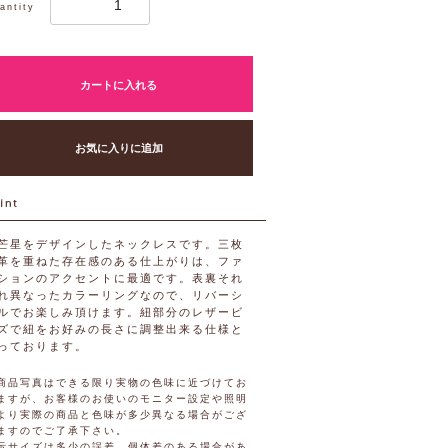
antity
カートに入れる
お気に入りに追加
芒星をデザインしたネックレスです。三枚
革を重ねた存在感のある仕上がりは、ファ
ションのアクセントに最適です。表裏それ
れ異なったカラーリングなので、リバーシ
ルでお楽しみ頂けます。紐部分のレザービ
ズで紐をお好みの長さに調整出来る仕様と
っております。
商品写真はできる限り実物の色味に近づけてお
ますが、お客様のお使いのモニター設定や照明
より実際の商品と色味が多少異なる場合がござ
ますのでご了承下さい。
示サイズは多少の誤差、個体差のある場合があ