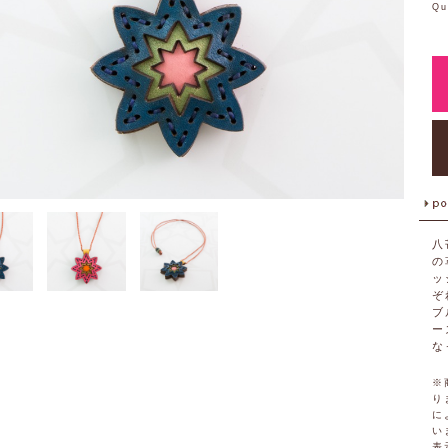
Qu
八
の
ッ
ぞ
ブ
ー
な
※
り
に
い
表