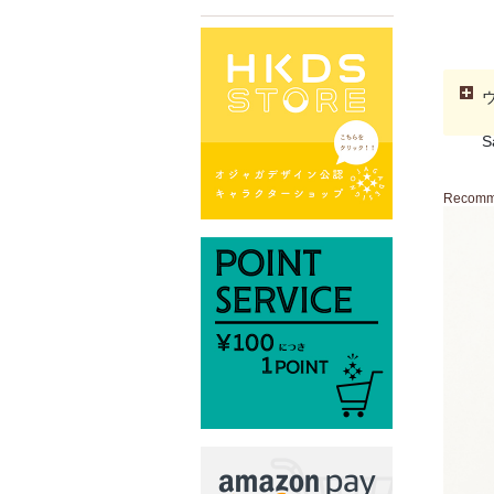
S
Recom