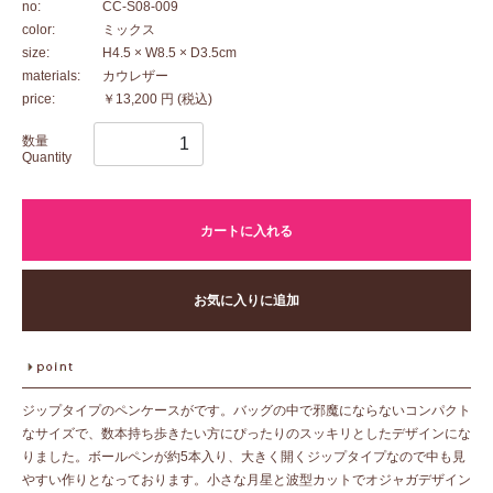
no:
CC-S08-009
color:
ミックス
size:
H4.5 × W8.5 × D3.5cm
materials:
カウレザー
price:
￥13,200 円
(税込)
数量
Quantity
カートに入れる
お気に入りに追加
ジップタイプのペンケースがです。バッグの中で邪魔にならないコンパクト
なサイズで、数本持ち歩きたい方にぴったりのスッキリとしたデザインにな
りました。ボールペンが約5本入り、大きく開くジップタイプなので中も見
やすい作りとなっております。小さな月星と波型カットでオジャガデザイン