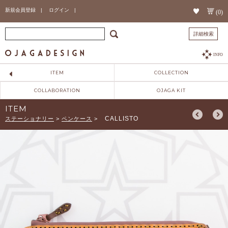
新規会員登録 |
ログイン |
(0)
詳細検索
INFO
ITEM
COLLECTION
COLLABORATION
OJAGA KIT
ITEM
CALLISTO
ステーショナリー
>
ペンケース
>