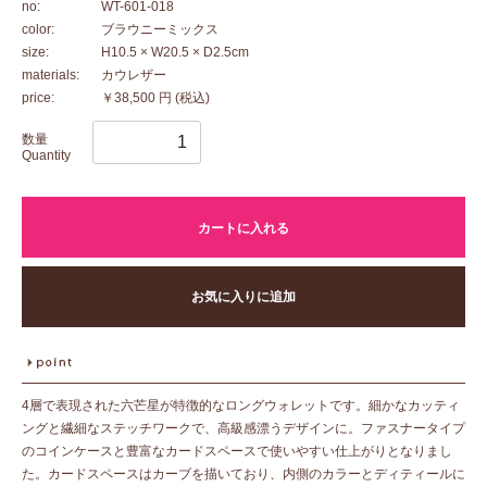
no:
WT-601-018
color:
ブラウニーミックス
size:
H10.5 × W20.5 × D2.5cm
materials:
カウレザー
price:
￥38,500 円
(税込)
数量
Quantity
カートに入れる
お気に入りに追加
4層で表現された六芒星が特徴的なロングウォレットです。細かなカッティ
ングと繊細なステッチワークで、高級感漂うデザインに。ファスナータイプ
のコインケースと豊富なカードスペースで使いやすい仕上がりとなりまし
た。カードスペースはカーブを描いており、内側のカラーとディティールに