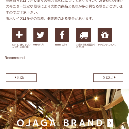
※商品写真はできる限り実物の色味に近づけておりますが、お客様のお使い
のモニター設定や照明により実際の商品と色味が多少異なる場合がございま
すのでご了承下さい。
表示サイズは多少の誤差、個体差のある場合があります。
ログイン後ウィッシ
twitterで共有
facebookで共有
お届け日数と配送料
ラッピングについて
ュリスト追加可能
について
Recommend