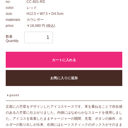
no:
CC-801-RD
color:
レッド
size:
H12.5 × W7.5 × D4.5cm
materials:
カウレザー
price:
￥18,480 円
(税込)
数量
Quantity
カートに入れる
お気に入りに追加
正面に八芒星をデザインしたアイコスケースです。革を重ねることで存在感
のある八芒星に仕上がりました。内側にはなめらかなスエードを使用しまし
た。アイコスを装着したままチャージャーの開閉、充電、ボタンの操作、ホ
ルダーの取り出しが出来、右側にはヒートスティックのボックスがそのまま