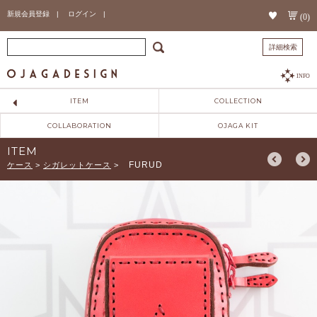
新規会員登録 |
ログイン |
(0)
詳細検索
INFO
ITEM
COLLECTION
COLLABORATION
OJAGA KIT
ITEM
FURUD
ケース
>
シガレットケース
>