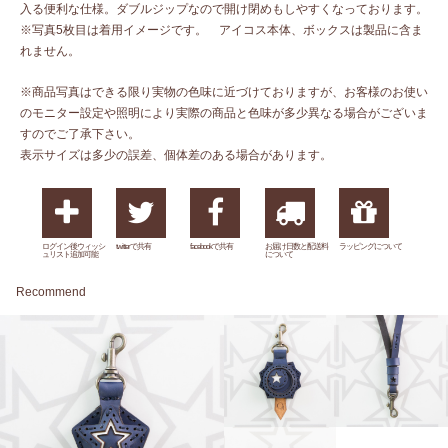
入る便利な仕様。ダブルジップなので開け閉めもしやすくなっております。
※写真5枚目は着用イメージです。 アイコス本体、ボックスは製品に含ま
れません。
※商品写真はできる限り実物の色味に近づけておりますが、お客様のお使い
のモニター設定や照明により実際の商品と色味が多少異なる場合がございま
すのでご了承下さい。
表示サイズは多少の誤差、個体差のある場合があります。
ログイン後ウィッシ
twitterで共有
facebookで共有
お届け日数と配送料
ラッピングについて
ュリスト追加可能
について
Recommend