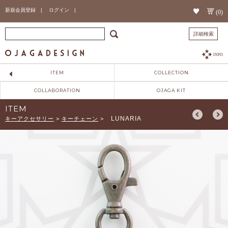
新規会員登録 |
ログイン |
(0)
詳細検索
INFO
ITEM
COLLECTION
COLLABORATION
OJAGA KIT
ITEM
LUNARIA
キーアクセサリー
>
キーチェーン
>