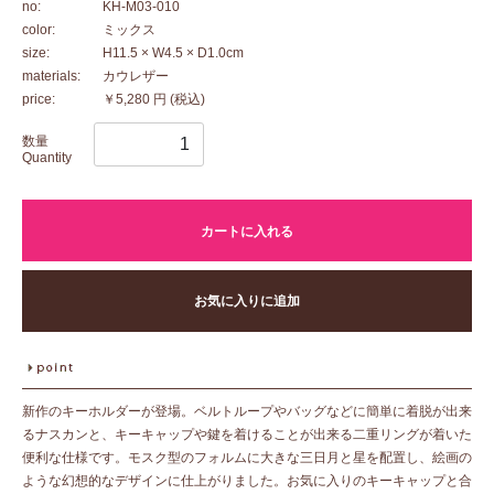
no:
KH-M03-010
color:
ミックス
size:
H11.5 × W4.5 × D1.0cm
materials:
カウレザー
price:
￥5,280 円
(税込)
数量
Quantity
カートに入れる
お気に入りに追加
新作のキーホルダーが登場。ベルトループやバッグなどに簡単に着脱が出来
るナスカンと、キーキャップや鍵を着けることが出来る二重リングが着いた
便利な仕様です。モスク型のフォルムに大きな三日月と星を配置し、絵画の
ような幻想的なデザインに仕上がりました。お気に入りのキーキャップと合