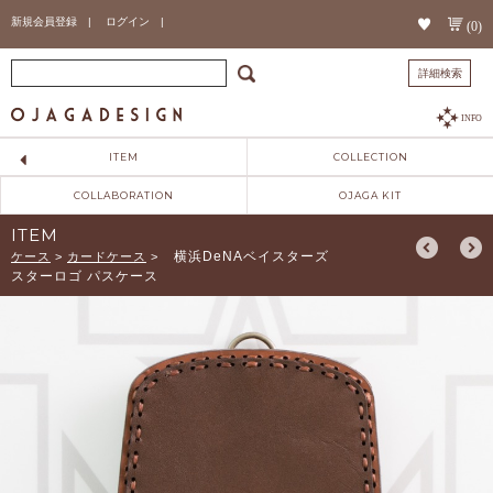
新規会員登録 |
ログイン |
(0)
詳細検索
INFO
ITEM
COLLECTION
COLLABORATION
OJAGA KIT
ITEM
横浜DeNAベイスターズ
ケース
>
カードケース
>
スターロゴ パスケース