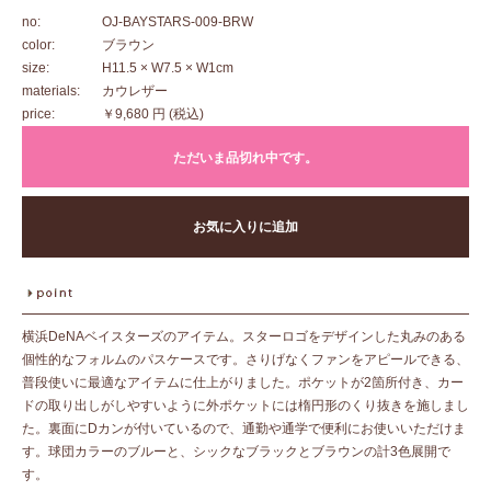
no:
OJ-BAYSTARS-009-BRW
color:
ブラウン
size:
H11.5 × W7.5 × W1cm
materials:
カウレザー
price:
￥9,680 円
(税込)
ただいま品切れ中です。
お気に入りに追加
横浜DeNAベイスターズのアイテム。スターロゴをデザインした丸みのある
個性的なフォルムのパスケースです。さりげなくファンをアピールできる、
普段使いに最適なアイテムに仕上がりました。ポケットが2箇所付き、カー
ドの取り出しがしやすいように外ポケットには楕円形のくり抜きを施しまし
た。裏面にDカンが付いているので、通勤や通学で便利にお使いいただけま
す。球団カラーのブルーと、シックなブラックとブラウンの計3色展開で
す。