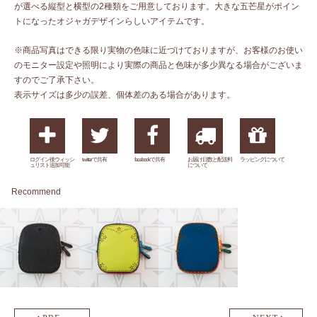
が選べる縦型と横型の2種類をご用意しております。大きな五芒星がポイン
トになったオジャガデザインらしいアイテムです。
※商品写真はできる限り実物の色味に近づけておりますが、お客様のお使い
のモニター設定や照明により実際の商品と色味が多少異なる場合がございま
すのでご了承下さい。
表示サイズは多少の誤差、個体差のある場合があります。
ログイン後ウィッシ
twitterで共有
facebookで共有
お届け日数と配送料
ラッピングについて
ュリスト追加可能
について
Recommend