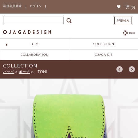
新規会員登録 |
ログイン |
(0)
詳細検索
INFO
ITEM
COLLECTION
COLLABORATION
OJAGA KIT
COLLECTION
TONI
バッグ
>
ポーチ
>