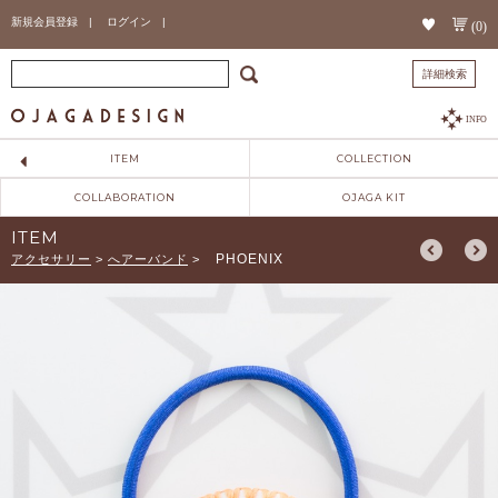
新規会員登録 |
ログイン |
(0)
詳細検索
INFO
ITEM
COLLECTION
COLLABORATION
OJAGA KIT
ITEM
PHOENIX
アクセサリー
>
へアーバンド
>