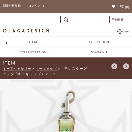
新規会員登録 |
ログイン |
(0)
詳細検索
INFO
ITEM
COLLECTION
COLLABORATION
OJAGA KIT
ITEM
モンスターズ・
キーアクセサリー
>
キーキャップ
>
インク / キーキャップ / マイク