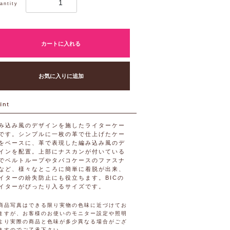
antity
カートに入れる
お気に入りに追加
み込み風のデザインを施したライターケー
です。シンプルに一枚の革で仕上げたケー
をベースに、革で表現した編み込み風のデ
インを配置。上部にナスカンが付いている
でベルトループやタバコケースのファスナ
など、様々なところに簡単に着脱が出来、
イターの紛失防止にも役立ちます。BICの
イターがぴったり入るサイズです。
商品写真はできる限り実物の色味に近づけてお
ますが、お客様のお使いのモニター設定や照明
より実際の商品と色味が多少異なる場合がござ
ますのでご了承下さい。