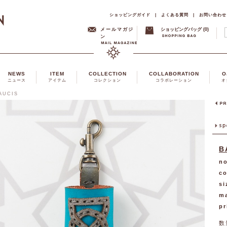
ショッピングガイド
|
よくある質問
|
お問い合わせ
メールマガジ
ショッピングバッグ (0)
ン
NEWS
ITEM
COLLECTION
COLLABORATION
O
ニュース
アイテム
コレクション
コラボレーション
オ
AUCIS
B
no
co
si
ma
pr
数