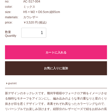
no:
AC-S17-004
color:
ミックス
size:
H5 × W2 × D0.5cm 紐65cm
materials:
カウレザー
price:
￥3,520 円
(税込)
数量
Quantity
カートに入れる
お気に入りに追加
新デザインのネックレスです。幾何学模様やフォークロア柄をイメージさせ
る独特なモチーフをアイコンにし、編み込みのような革の重なりと星のくり
抜きが目を惹くデザインです。表裏それぞれ異なったカラーリングなので、
リバーシブルでお楽しみ頂けます。紐部分のレザービーズで紐をお好みの長