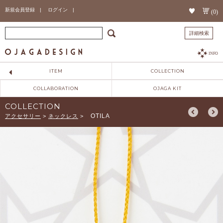
新規会員登録 |
ログイン |
(0)
詳細検索
INFO
ITEM
COLLECTION
COLLABORATION
OJAGA KIT
COLLECTION
OTILA
アクセサリー
>
ネックレス
>