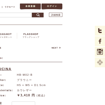
|
リクルート
詳細検索
JAGAKIT
FLAGSHOP
ジャガキット
フラッグショップ
UCINA
:
HB-M02-B
lor:
ブラウニー
ze:
H5 × W5 × D1.5cm
terials:
カウレザー
￥3,410 円
ice:
(税込)
量