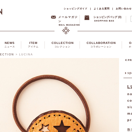
ショッピングガイド
|
よくある質問
|
お問い合わせ
メールマガジ
ショッピングバッグ (0)
ン
NEWS
ITEM
COLLECTION
COLLABORATION
O
ニュース
アイテム
コレクション
コラボレーション
オ
LECTION
>
LUCINA
L
no
co
si
ma
pr
数