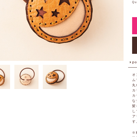
Qu
オ
ム
丸
カ
カ
な
髪
し
ア
す
※