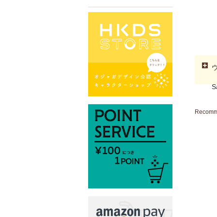
S
Recom