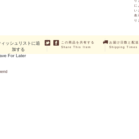
り
に
い
表
り
ウィッシュリストに追
この商品を共有する
お届け日数と配送
Share This Item
Shipping Times
加する
ave For Later
mend