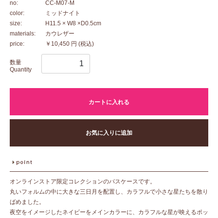
no:
CC-M07-M
color:
ミッドナイト
size:
H11.5 × W8 ×D0.5cm
materials:
カウレザー
price:
￥10,450 円
(税込)
数量
Quantity
カートに入れる
お気に入りに追加
オンラインストア限定コレクションのパスケースです。
丸いフォルムの中に大きな三日月を配置し、カラフルで小さな星たちを散り
ばめました。
夜空をイメージしたネイビーをメインカラーに、カラフルな星が映えるポッ