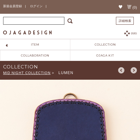
新規会員登録 |
ログイン |
(0)
詳細検索
INFO
ITEM
COLLECTION
COLLABORATION
OJAGA KIT
COLLECTION
LUMEN
MID NIGHT COLLECTION
>