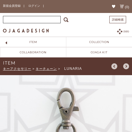
新規会員登録 |
ログイン |
(0)
詳細検索
INFO
ITEM
COLLECTION
COLLABORATION
OJAGA KIT
ITEM
LUNARIA
キーアクセサリー
>
キーチェーン
>