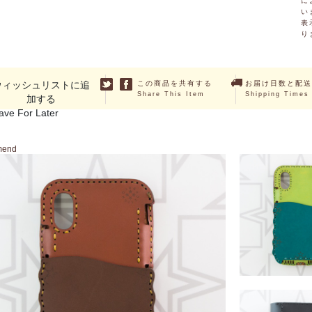
に
い
表
り
ウィッシュリストに追
この商品を共有する
お届け日数と配送
Share This Item
Shipping Times
加する
ave For Later
mend
SUHAIL (iPhon
￥11,550 