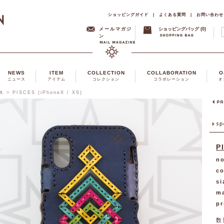
ショッピングガイド
|
よくある質問
|
お問い合わせ
メールマガジ
ショッピングバッグ (0)
ン
NEWS
ITEM
COLLECTION
COLLABORATION
O
ニュース
アイテム
コレクション
コラボレーション
オ
ース
>
PISCES (iPhoneX / XS)
P
no
co
si
ma
pr
数