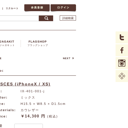
|
リクルート
詳細検索
JAGAKIT
FLAGSHOP
ジャガキット
フラッグショップ
ISCES (iPhoneX / XS)
:
IX-401-001-j
lor:
ミックス
ze:
H15.5 × W8.5 × D1.5cm
terials:
カウレザー
￥14,300 円
ice:
(税込)
量