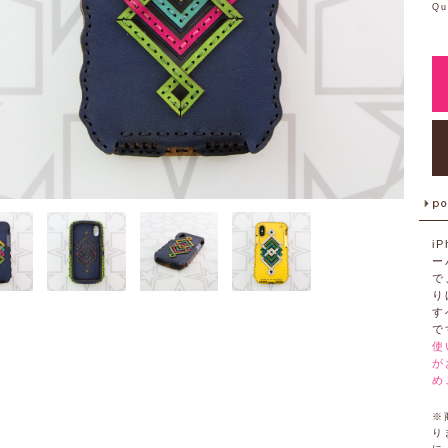
Qu
i
ー
で
り
す
で
使
が
め
※
り