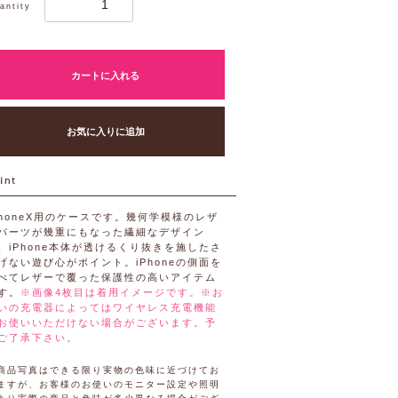
antity
カートに入れる
お気に入りに追加
PhoneX用のケースです。幾何学模様のレザ
パーツが幾重にもなった繊細なデザイン
、iPhone本体が透けるくり抜きを施したさ
げない遊び心がポイント。iPhoneの側面を
べてレザーで覆った保護性の高いアイテム
す。
※画像4枚目は着用イメージです。※お
いの充電器によってはワイヤレス充電機能
お使いいただけない場合がございます。予
ご了承下さい。
商品写真はできる限り実物の色味に近づけてお
ますが、お客様のお使いのモニター設定や照明