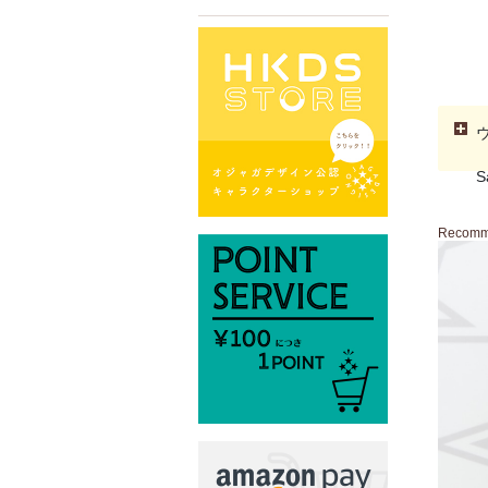
S
Recom