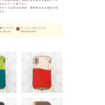
より実際の商品と色味が多少異なる場合がござ
ますのでご了承下さい。
示サイズは多少の誤差、個体差のある場合があ
ます。
料について
ラッピングについて
 & Rates
WRAPPING
eX / XS)
SUHAIL (iPhoneX / XS)
（税込）
￥11,550 （税込）