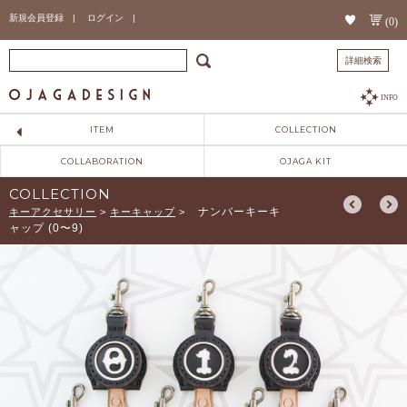
新規会員登録 |
ログイン |
(0)
詳細検索
INFO
ITEM
COLLECTION
COLLABORATION
OJAGA KIT
COLLECTION
ナンバーキーキ
キーアクセサリー
>
キーキャップ
>
ャップ (0〜9)