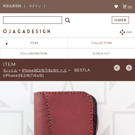
新規会員登録 |
ログイン |
(0)
詳細検索
INFO
ITEM
COLLECTION
COLLABORATION
OJAGA KIT
ITEM
BESTLA
モバイル
>
iPhoneSE2/8/7/6s/6ケース
>
(iPhoneSE2/8/7/6s/6)