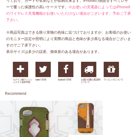
っており、カードや名刺などが収納出来ます。iPhoneの側面をすべてレザ
ーで覆った保護性の高いケースです。
※お使いの充電器によってはiPhone8
のワイヤレス充電機能がお使いいただけない場合がございます。予めご了承
下さい。
※商品写真はできる限り実物の色味に近づけておりますが、お客様のお使い
のモニター設定や照明により実際の商品と色味が多少異なる場合がございま
すのでご了承下さい。
表示サイズは多少の誤差、個体差のある場合があります。
ログイン後ウィッシ
twitterで共有
facebookで共有
お届け日数と配送料
ラッピングについて
ュリスト追加可能
について
Recommend