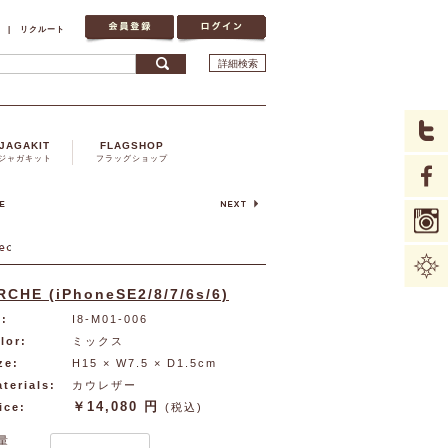
|
リクルート
詳細検索
JAGAKIT
FLAGSHOP
ジャガキット
フラッグショップ
RCHE (iPhoneSE2/8/7/6s/6)
:
I8-M01-006
lor:
ミックス
ze:
H15 × W7.5 × D1.5cm
terials:
カウレザー
￥14,080 円
ice:
(税込)
量