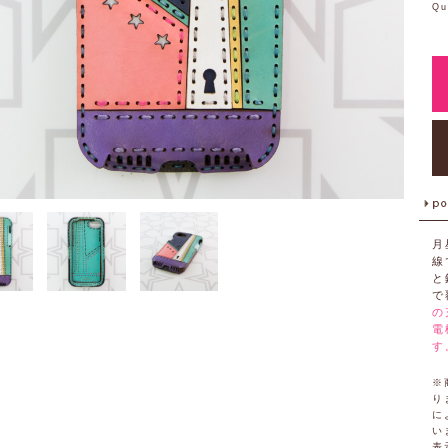
Qu
月
線
と
で
の
電
す
※
り
に
い
表