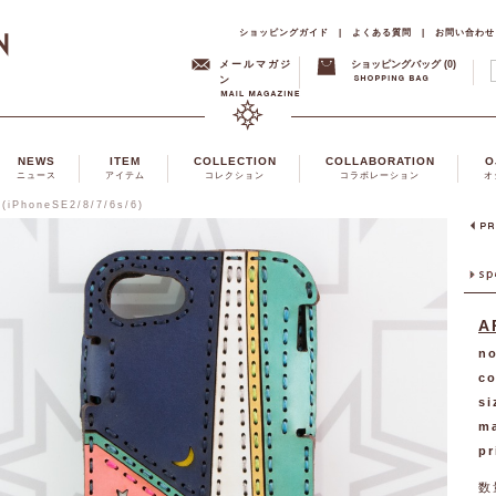
ショッピングガイド
|
よくある質問
|
お問い合わせ
メールマガジ
ショッピングバッグ (0)
ン
NEWS
ITEM
COLLECTION
COLLABORATION
O
ニュース
アイテム
コレクション
コラボレーション
オ
(iPhoneSE2/8/7/6s/6)
A
no
co
si
ma
pr
数