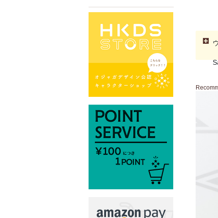
S
Recom