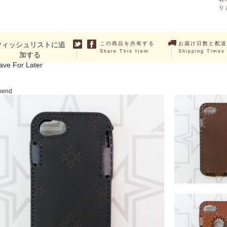
り
ウィッシュリストに追
この商品を共有する
お届け日数と配送
Share This Item
Shipping Times
加する
ave For Later
mend
ITHA (iPhoneSE2
￥9,350 