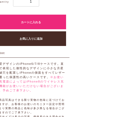
antity
カートに入れる
お気に入りに追加
星デザインのiPhone6/7/8ケースです。直
で表現した個性的なデザインに小さな月星
鍵穴を配置しiPhoneの側面をすべてレザー
覆った保護性の高いケースです。
※お使い
充電器によってはiPhone8のワイヤレス充
機能がお使いいただけない場合がございま
。予めご了承下さい。
商品写真はできる限り実物の色味に近づけてお
ますが、お客様のお使いのモニター設定や照明
より実際の商品と色味が多少異なる場合がござ
ますのでご了承下さい。
示サイズは多少の誤差、個体差のある場合があ