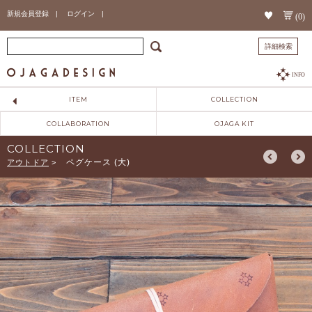
新規会員登録 |
ログイン |
(0)
詳細検索
INFO
ITEM
COLLECTION
COLLABORATION
OJAGA KIT
COLLECTION
ペグケース (大)
アウトドア
>