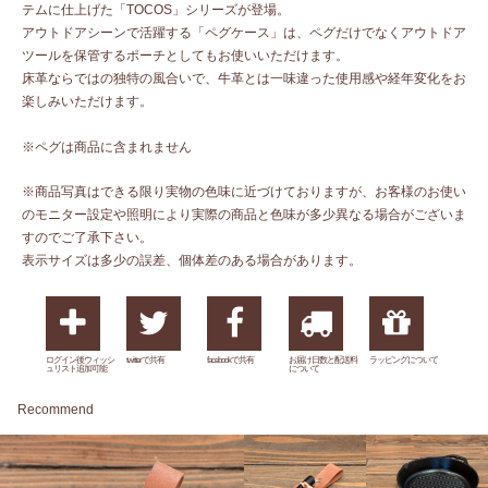
テムに仕上げた「TOCOS」シリーズが登場。
アウトドアシーンで活躍する「ペグケース」は、ペグだけでなくアウトドア
ツールを保管するポーチとしてもお使いいただけます。
床革ならではの独特の風合いで、牛革とは一味違った使用感や経年変化をお
楽しみいただけます。
※ペグは商品に含まれません
※商品写真はできる限り実物の色味に近づけておりますが、お客様のお使い
のモニター設定や照明により実際の商品と色味が多少異なる場合がございま
すのでご了承下さい。
表示サイズは多少の誤差、個体差のある場合があります。
ログイン後ウィッシ
twitterで共有
facebookで共有
お届け日数と配送料
ラッピングについて
ュリスト追加可能
について
Recommend