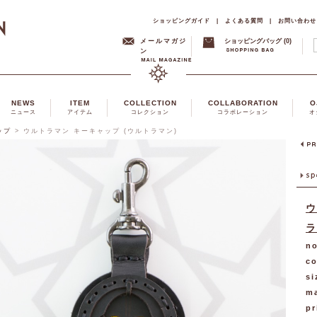
ショッピングガイド
|
よくある質問
|
お問い合わせ
メールマガジ
ショッピングバッグ (0)
ン
NEWS
ITEM
COLLECTION
COLLABORATION
O
ニュース
アイテム
コレクション
コラボレーション
オ
ップ
>
ウルトラマン キーキャップ (ウルトラマン)
ウ
ラ
no
co
si
ma
pr