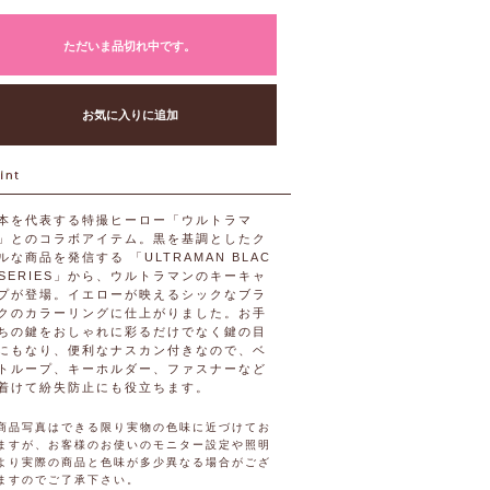
ただいま品切れ中です。
お気に入りに追加
本を代表する特撮ヒーロー「ウルトラマ
」とのコラボアイテム。黒を基調としたク
ルな商品を発信する 「ULTRAMAN BLAC
 SERIES」から、ウルトラマンのキーキャ
プが登場。イエローが映えるシックなブラ
クのカラーリングに仕上がりました。お手
ちの鍵をおしゃれに彩るだけでなく鍵の目
にもなり、便利なナスカン付きなので、ベ
トループ、キーホルダー、ファスナーなど
着けて紛失防止にも役立ちます。
商品写真はできる限り実物の色味に近づけてお
ますが、お客様のお使いのモニター設定や照明
より実際の商品と色味が多少異なる場合がござ
ますのでご了承下さい。