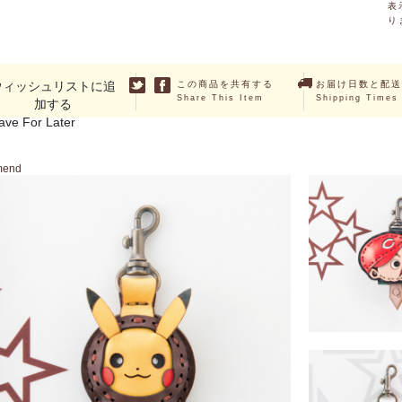
表
り
ウィッシュリストに追
この商品を共有する
お届け日数と配送
Share This Item
Shipping Times
加する
ave For Later
mend
SOLD O
カープ坊や キ
￥4,620 