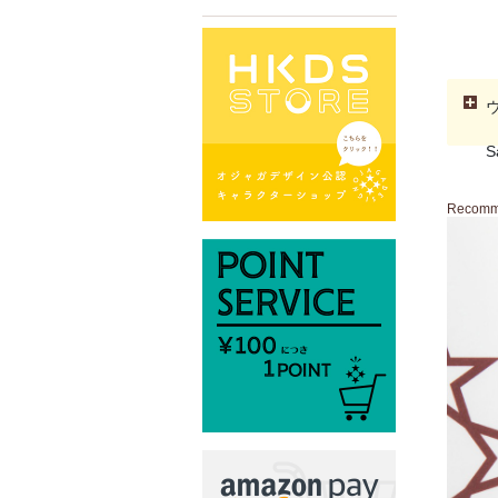
S
Recom