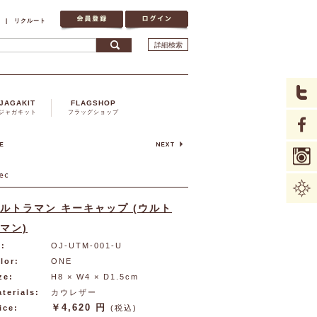
|
リクルート
詳細検索
JAGAKIT
FLAGSHOP
ジャガキット
フラッグショップ
ルトラマン キーキャップ (ウルト
マン)
:
OJ-UTM-001-U
lor:
ONE
ze:
H8 × W4 × D1.5cm
terials:
カウレザー
￥4,620 円
ice:
(税込)