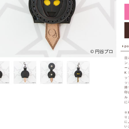
日
ン
ー
K
ッ
ッ
持
印
ル
に
※
り
に
い