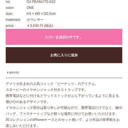
no:
OJ-PEANUTS-010
color:
ONE
size:
H3 × W5 × D0.5cm
materials:
カウレザー
price:
￥3,630 円
(税込)
ただいま品切れ中です。
お気に入りに追加
アメリカ生まれの人気コミック「ピーナッツ」のアイテム。
スヌーピーのイヤホンジャック付きストラップです。
携帯電話などに付けるとウッドストックがぶら下がっているように見える、
遊び心のあるデザインです。
イヤホンジャック部分は取り外しが可能なので、携帯電話だけでなく、鍵や
バッグ、ファスナートップなど様々な場所に付けてお使いいただけます。
同コレクションのiPhoneケースとのセット使いで、より作品の世界観をお
楽しみいただけます。