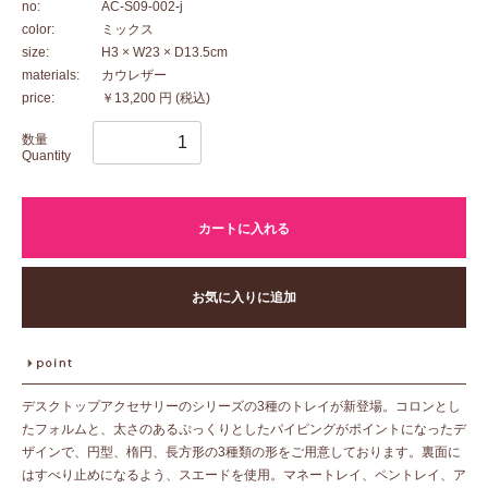
no:
AC-S09-002-j
color:
ミックス
size:
H3 × W23 × D13.5cm
materials:
カウレザー
price:
￥13,200 円
(税込)
数量
Quantity
カートに入れる
お気に入りに追加
デスクトップアクセサリーのシリーズの3種のトレイが新登場。コロンとし
たフォルムと、太さのあるぷっくりとしたパイピングがポイントになったデ
ザインで、円型、楕円、長方形の3種類の形をご用意しております。裏面に
はすべり止めになるよう、スエードを使用。マネートレイ、ペントレイ、ア