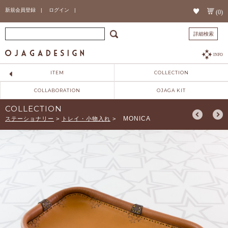
新規会員登録 |
ログイン |
(0)
詳細検索
INFO
ITEM
COLLECTION
COLLABORATION
OJAGA KIT
COLLECTION
MONICA
ステーショナリー
>
トレイ・小物入れ
>