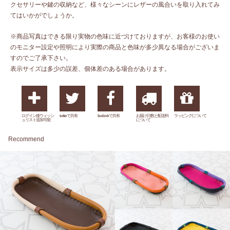
クセサリーや鍵の収納など、様々なシーンにレザーの風合いを取り入れてみ
てはいかがでしょうか。
※商品写真はできる限り実物の色味に近づけておりますが、お客様のお使い
のモニター設定や照明により実際の商品と色味が多少異なる場合がございま
すのでご了承下さい。
表示サイズは多少の誤差、個体差のある場合があります。
ログイン後ウィッシ
twitterで共有
facebookで共有
お届け日数と配送料
ラッピングについて
ュリスト追加可能
について
Recommend