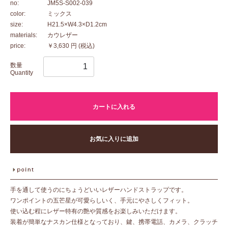
no:
JM5S-S002-039
color:
ミックス
size:
H21.5×W4.3×D1.2cm
materials:
カウレザー
price:
￥3,630 円
(税込)
数量
Quantity
カートに入れる
お気に入りに追加
手を通して使うのにちょうどいいレザーハンドストラップです。
ワンポイントの五芒星が可愛らしいく、手元にやさしくフィット。
使い込む程にレザー特有の艶や質感をお楽しみいただけます。
装着が簡単なナスカン仕様となっており、鍵、携帯電話、カメラ、クラッチ