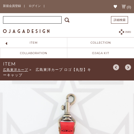
新規会員登録 |
ログイン |
(0)
詳細検索
INFO
ITEM
COLLECTION
COLLABORATION
OJAGA KIT
ITEM
広島東洋カープ ロゴ【丸型】キ
広島東洋カープ
>
ーキャップ