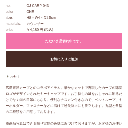
no:
OJ-CARP-043
color:
ONE
size:
H8 × W4 × D1.5cm
materials:
カウレザー
price:
￥4,180 円
(税込)
ただいま品切れ中です。
お気に入りに追加
広島東洋カープとのコラボアイテム。細かなカットで再現したカープの球団
ロゴがデザインされたキーキャップです。お手持ちの鍵をおしゃれに彩るだ
けでなく鍵の目印にもなり、便利なナスカン付きなので、ベルトループ、キ
ーホルダー、ファスナーなどに着けて紛失防止にも役立ちます。丸型と角型
の二種類をご用意しております。
※商品写真はできる限り実物の色味に近づけておりますが、お客様のお使い