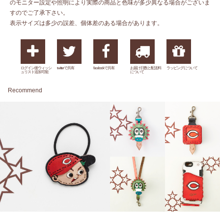
のモニター設定や照明により実際の商品と色味が多少異なる場合がございま
すのでご了承下さい。
表示サイズは多少の誤差、個体差のある場合があります。
ログイン後ウィッシ
twitterで共有
facebookで共有
お届け日数と配送料
ラッピングについて
ュリスト追加可能
について
Recommend