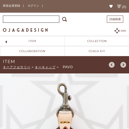
新規会員登録 |
ログイン |
(0)
詳細検索
INFO
ITEM
COLLECTION
COLLABORATION
OJAGA KIT
ITEM
PAVO
キーアクセサリー
>
キーキャップ
>