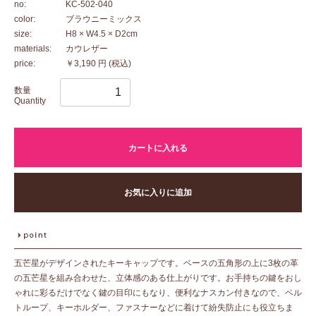
no:
KC-502-040
color:
ブラウニーミックス
size:
H8 × W4.5 × D2cm
materials:
カウレザー
price:
￥3,190 円
(税込)
数量
Quantity
カートに入れる
お気に入りに追加
五芒星がデザインされたキーキャップです。ベースの五角形の上に3枚の革
の五芒星を組み合わせた、立体感のある仕上がりです。お手持ちの鍵をおし
ゃれに彩るだけでなく鍵の目印にもなり、便利なナスカン付きなので、ベル
トループ、キーホルダー、ファスナーなどに着けて紛失防止にも役立ちま