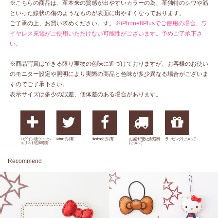
※こちらの商品は、革本来の質感が出やすいカラーの為、革独特のシワや筋
といった線状の傷のようなものが表面に出やすくなっております。
ご了承の上、お買い求めください。す。
※iPhone8Plusでご使用の場合、ワ
イヤレス充電がご使用いただけない可能性がございます。予めご了承下さ
い。
※商品写真はできる限り実物の色味に近づけておりますが、お客様のお使い
のモニター設定や照明により実際の商品と色味が多少異なる場合がございま
すのでご了承下さい。
表示サイズは多少の誤差、個体差のある場合があります。
ログイン後ウィッシ
twitterで共有
facebookで共有
お届け日数と配送料
ラッピングについて
ュリスト追加可能
について
Recommend