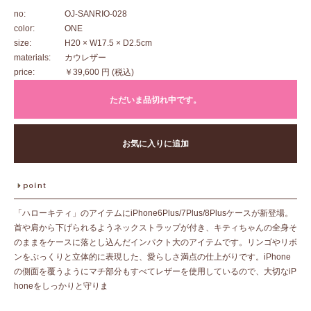
no:
OJ-SANRIO-028
color:
ONE
size:
H20 × W17.5 × D2.5cm
materials:
カウレザー
price:
￥39,600 円
(税込)
ただいま品切れ中です。
お気に入りに追加
「ハローキティ」のアイテムにiPhone6Plus/7Plus/8Plusケースが新登場。
首や肩から下げられるようネックストラップが付き、キティちゃんの全身そ
のままをケースに落とし込んだインパクト大のアイテムです。リンゴやリボ
ンをぷっくりと立体的に表現した、愛らしさ満点の仕上がりです。iPhone
の側面を覆うようにマチ部分もすべてレザーを使用しているので、大切なiP
honeをしっかりと守りま