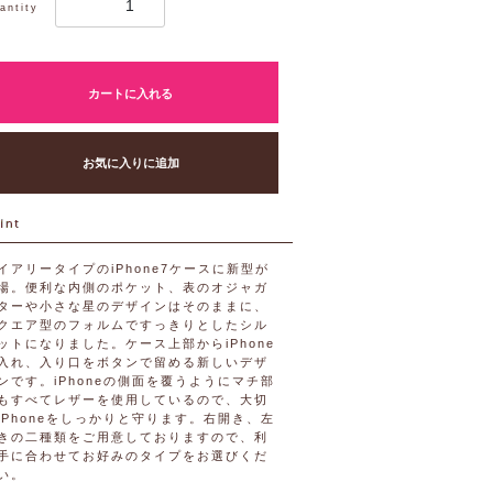
antity
カートに入れる
お気に入りに追加
イアリータイプのiPhone7ケースに新型が
場。便利な内側のポケット、表のオジャガ
ターや小さな星のデザインはそのままに、
クエア型のフォルムですっきりとしたシル
ットになりました。ケース上部からiPhone
入れ、入り口をボタンで留める新しいデザ
ンです。iPhoneの側面を覆うようにマチ部
もすべてレザーを使用しているので、大切
iPhoneをしっかりと守ります。右開き、左
きの二種類をご用意しておりますので、利
手に合わせてお好みのタイプをお選びくだ
い。