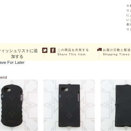
※
り
に
い
表
り
ウィッシュリストに追
この商品を共有する
お届け日数と配送
Share This Item
Shipping Times
加する
ave For Later
mend