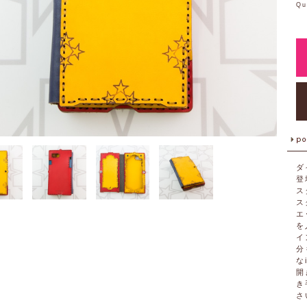
Qu
ダ
登
ス
ス
エ
を
イ
分
な
開
き
さ