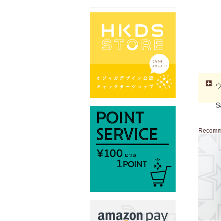
S
Recom