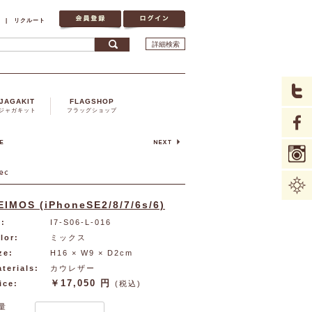
|
リクルート
詳細検索
JAGAKIT
FLAGSHOP
ジャガキット
フラッグショップ
EIMOS (iPhoneSE2/8/7/6s/6)
:
I7-S06-L-016
lor:
ミックス
ze:
H16 × W9 × D2cm
terials:
カウレザー
￥17,050 円
ice:
(税込)
量