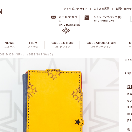
ショッピングガイド
|
よくある質問
|
お問い合わせ
メールマガジ
ショッピングバッグ (0)
ン
NEWS
ITEM
COLLECTION
COLLABORATION
O
ニュース
アイテム
コレクション
コラボレーション
オ
DEIMOS (iPhoneSE2/8/7/6s/6)
D
no
co
si
ma
pr
数