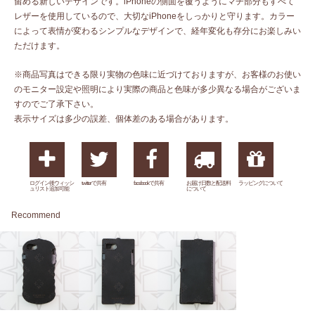
留める新しいデザインです。iPhoneの側面を覆うようにマチ部分もすべて
レザーを使用しているので、大切なiPhoneをしっかりと守ります。カラー
によって表情が変わるシンプルなデザインで、経年変化も存分にお楽しみい
ただけます。
※商品写真はできる限り実物の色味に近づけておりますが、お客様のお使い
のモニター設定や照明により実際の商品と色味が多少異なる場合がございま
すのでご了承下さい。
表示サイズは多少の誤差、個体差のある場合があります。
ログイン後ウィッシ
twitterで共有
facebookで共有
お届け日数と配送料
ラッピングについて
ュリスト追加可能
について
Recommend