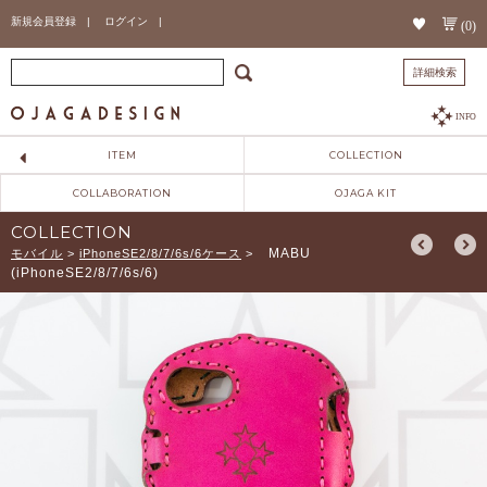
新規会員登録 |
ログイン |
(0)
詳細検索
INFO
ITEM
COLLECTION
COLLABORATION
OJAGA KIT
COLLECTION
MABU
モバイル
>
iPhoneSE2/8/7/6s/6ケース
>
(iPhoneSE2/8/7/6s/6)