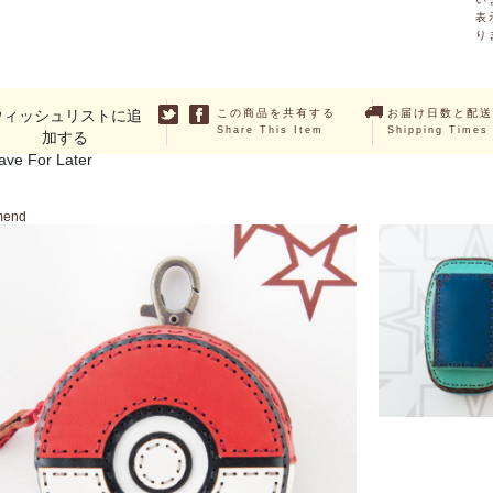
表
り
ウィッシュリストに追
この商品を共有する
お届け日数と配送
Share This Item
Shipping Times
加する
ave For Later
mend
SINOP
￥17,380 