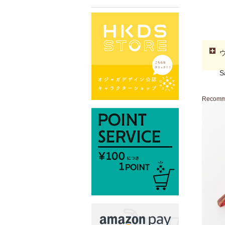
S
Recom