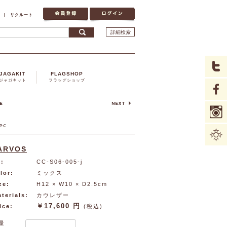
|
リクルート
詳細検索
JAGAKIT
FLAGSHOP
ジャガキット
フラッグショップ
ARVOS
:
CC-S06-005-j
lor:
ミックス
ze:
H12 × W10 × D2.5cm
terials:
カウレザー
￥17,600 円
ice:
(税込)
量