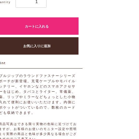
antity
カートに入れる
お気に入りに追加
ブルジップのラウンドファスナーシリーズ
ポーチが新登場。充電ケーブルやモバイル
ッテリー、イヤホンなどのスマホアクセサ
ーをはじめ、タバコとライター、常備薬、
薬、リップやミラーなどちょっとした小物
入れて便利にお使いいただけます。内側に
ポケットがついているので、数枚のカード
ども収納できます。
商品写真はできる限り実物の色味に近づけてお
ますが、お客様のお使いのモニター設定や照明
より実際の商品と色味が多少異なる場合がござ
ますのでご了承下さい。