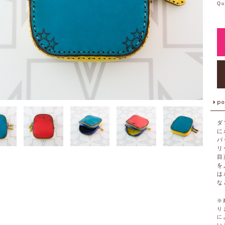
Qu
ダ
に
バ
リ
目
を
は
な
※
り
に
い