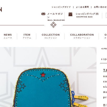
ショッピングガイド
|
よくある質問
|
お問い合わせ
メールマガジ
ショッピングバッグ (0)
ン
NEWS
ITEM
COLLECTION
COLLABORATION
O
ニュース
アイテム
コレクション
コラボレーション
オ
T
no
co
si
ma
pr
数