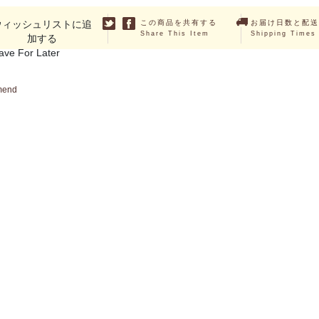
ウィッシュリストに追
この商品を共有する
お届け日数と配送
Share This Item
Shipping Times
加する
ave For Later
mend