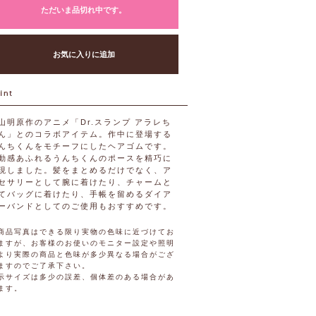
ただいま品切れ中です。
お気に入りに追加
山明原作のアニメ「Dr.スランプ アラレち
ん」とのコラボアイテム。作中に登場する
んちくんをモチーフにしたヘアゴムです。
動感あふれるうんちくんのポースを精巧に
現しました。髪をまとめるだけでなく、ア
セサリーとして腕に着けたり、チャームと
てバッグに着けたり、手帳を留めるダイア
ーバンドとしてのご使用もおすすめです。
商品写真はできる限り実物の色味に近づけてお
ますが、お客様のお使いのモニター設定や照明
より実際の商品と色味が多少異なる場合がござ
ますのでご了承下さい。
示サイズは多少の誤差、個体差のある場合があ
ます。