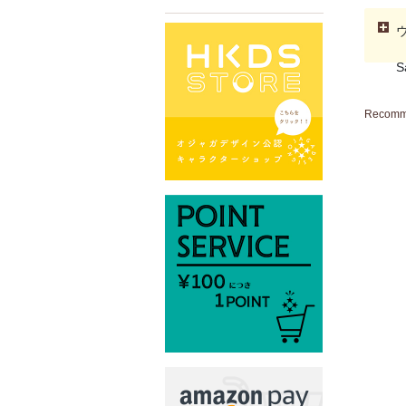
S
Recom