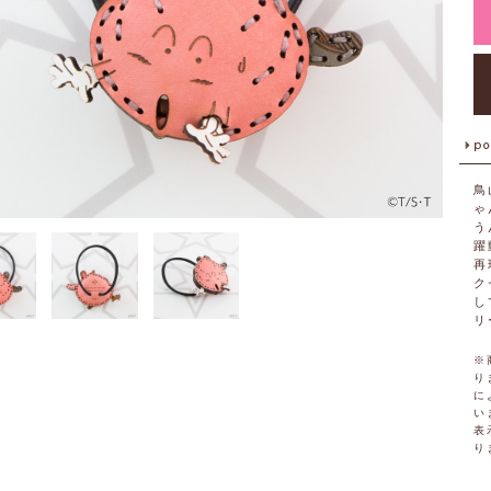
鳥
ゃ
う
躍
再
ク
し
リ
※
り
に
い
表
り