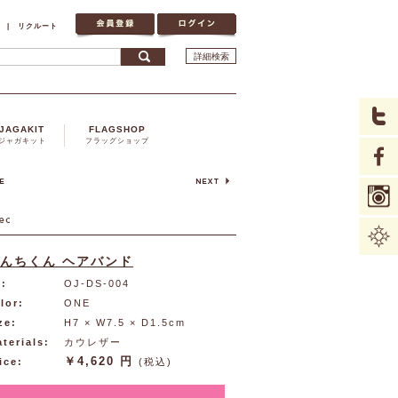
|
リクルート
詳細検索
JAGAKIT
FLAGSHOP
ジャガキット
フラッグショップ
んちくん ヘアバンド
:
OJ-DS-004
lor:
ONE
ze:
H7 × W7.5 × D1.5cm
terials:
カウレザー
￥4,620 円
ice:
(税込)