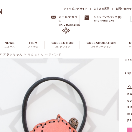
ショッピングガイド
|
よくある質問
|
お問い合わせ
メールマガジ
ショッピングバッグ (0)
ン
NEWS
ITEM
COLLECTION
COLLABORATION
O
ニュース
アイテム
コレクション
コラボレーション
オ
プ アラレちゃん
>
うんちくん ヘアバンド
う
no
co
si
ma
pr