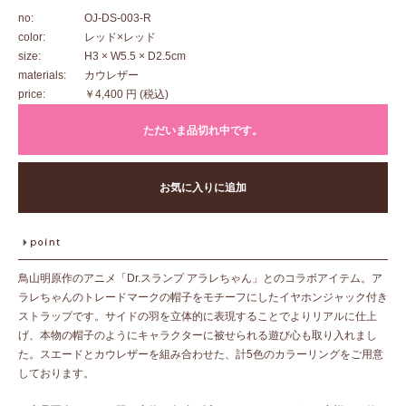
no:
OJ-DS-003-R
color:
レッド×レッド
size:
H3 × W5.5 × D2.5cm
materials:
カウレザー
price:
￥4,400 円
(税込)
ただいま品切れ中です。
お気に入りに追加
鳥山明原作のアニメ「Dr.スランプ アラレちゃん」とのコラボアイテム。ア
ラレちゃんのトレードマークの帽子をモチーフにしたイヤホンジャック付き
ストラップです。サイドの羽を立体的に表現することでよりリアルに仕上
げ、本物の帽子のようにキャラクターに被せられる遊び心も取り入れまし
た。スエードとカウレザーを組み合わせた、計5色のカラーリングをご用意
しております。