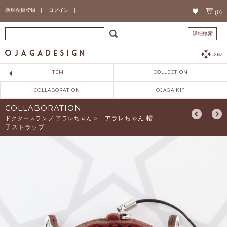
新規会員登録 |
ログイン |
(0)
詳細検索
INFO
ITEM
COLLECTION
COLLABORATION
OJAGA KIT
COLLABORATION
アラレちゃん 帽
ドクタースランプ アラレちゃん
>
子ストラップ