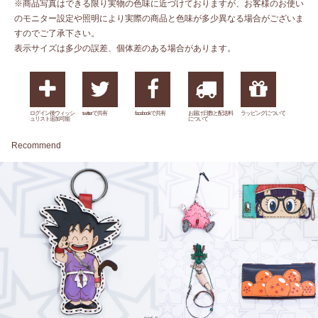
※商品写真はできる限り実物の色味に近づけておりますが、お客様のお使い
のモニター設定や照明により実際の商品と色味が多少異なる場合がございま
すのでご了承下さい。
表示サイズは多少の誤差、個体差のある場合があります。
ログイン後ウィッシ
twitterで共有
facebookで共有
お届け日数と配送料
ラッピングについて
ュリスト追加可能
について
Recommend