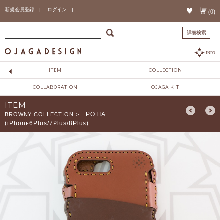
新規会員登録 |
ログイン |
(0)
詳細検索
INFO
ITEM
COLLECTION
COLLABORATION
OJAGA KIT
ITEM
POTIA
BROWNY COLLECTION
>
(iPhone6Plus/7Plus/8Plus)