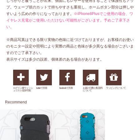
しっかりと覆うことが出来、側面にもレザーを使用することで保護性もアッ
プ。ウェーブ状のカットで持ちやすさも重視し、ホームボタン部分は押しや
すいよう広めの作りになっております。
※iPhone8Plusでご使用の場合、ワ
イヤレス充電がご使用いただけない可能性がございます。予めご了承下さ
い。
※商品写真はできる限り実物の色味に近づけておりますが、お客様のお使い
のモニター設定や照明により実際の商品と色味が多少異なる場合がございま
すのでご了承下さい。
表示サイズは多少の誤差、個体差のある場合があります。
ログイン後ウィッシ
twitterで共有
facebookで共有
お届け日数と配送料
ラッピングについて
ュリスト追加可能
について
Recommend