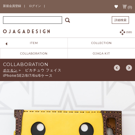
新規会員登録 |
ログイン |
(0)
詳細検索
INFO
ITEM
COLLECTION
COLLABORATION
OJAGA KIT
COLLABORATION
ピカチュウ フェイス
ポケモン
>
iPhoneSE2/8/7/6s/6ケース