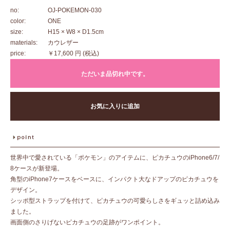
no:
OJ-POKEMON-030
color:
ONE
size:
H15 × W8 × D1.5cm
materials:
カウレザー
price:
￥17,600 円
(税込)
ただいま品切れ中です。
お気に入りに追加
世界中で愛されている「ポケモン」のアイテムに、ピカチュウのiPhone6/7/
8ケースが新登場。
角型のiPhone7ケースをベースに、インパクト大なドアップのピカチュウを
デザイン。
シッポ型ストラップを付けて、ピカチュウの可愛らしさをギュッと詰め込み
ました。
画面側のさりげないピカチュウの足跡がワンポイント。