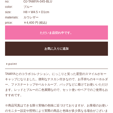
no:
OJ-TAMIYA-045-BLU
color:
ブルー
size:
H8 × W4.5 × D1cm
materials:
カウレザー
price:
￥4,400 円
(税込)
ただいま品切れ中です。
お気に入りに追加
TAMIYAとのコラボコレクション。にっこりと笑った星型のスマイルがキー
キャップになりました。便利なナスカン付きなので、お手持ちのキーホルダ
ー、ファスナートップやベルトループ、バッグなどに着けてお使いいただけ
ます。レッドとブルーの二色展開なので、セット使いやペアでのご使用もお
すすめです。
※商品写真はできる限り実物の色味に近づけておりますが、お客様のお使い
のモニター設定や照明により実際の商品と色味が多少異なる場合がございま