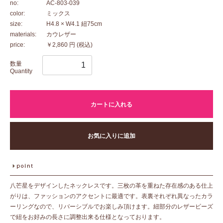
no:
AC-803-039
color:
ミックス
size:
H4.8 × W4.1 紐75cm
materials:
カウレザー
price:
￥2,860 円
(税込)
数量
Quantity
カートに入れる
お気に入りに追加
八芒星をデザインしたネックレスです。三枚の革を重ねた存在感のある仕上
がりは、ファッションのアクセントに最適です。表裏それぞれ異なったカラ
ーリングなので、リバーシブルでお楽しみ頂けます。紐部分のレザービーズ
で紐をお好みの長さに調整出来る仕様となっております。