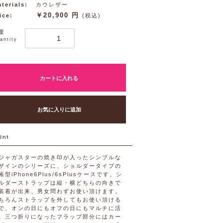
terials:
カウレザー
￥20,900 円
ice:
(税込)
量
antity
カートに入れる
お気に入りに追加
ジャガスターの焼き印が入ったシンプルな
ザインのシリーズに、ショルダータイプの
帳型iPhone6Plus/6sPlusケースです。シ
ルダーストラップは縦・横どちらの向きで
装着が出来、男女問わずお使い頂けます。
ちろんストラップを外してもお使い頂ける
で、オンの日にもオフの日にもマルチに活
。三つ折りになったフラップ部分にはカー