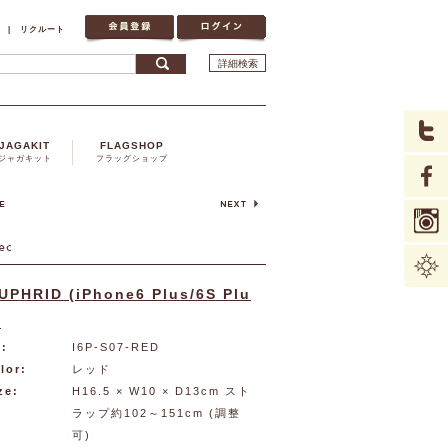
|
リクルート
詳細検索
JAGAKIT
FLAGSHOP
ジャガキット
フラッグショップ
UPHRID (iPhone6 Plus/6S Plu
)
:
I6P-S07-RED
lor:
レッド
ze:
H16.5 × W10 × D13cm スト
ラップ約102～151cm (調整
可)