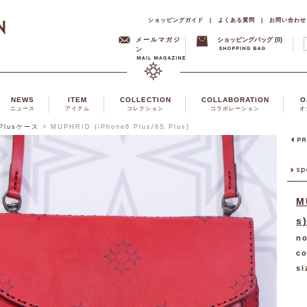
ショッピングガイド
|
よくある質問
|
お問い合わせ
メールマガジ
ショッピングバッグ (0)
ン
NEWS
ITEM
COLLECTION
COLLABORATION
O
ニュース
アイテム
コレクション
コラボレーション
オ
6Plusケース
>
MUPHRID (iPhone6 Plus/6S Plus)
M
s
no
co
si