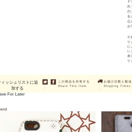
ド
れ
の
を
心
が
※
り
に
い
表
り
ウィッシュリストに追
この商品を共有する
お届け日数と配送
Share This Item
Shipping Times
加する
ave For Later
mend