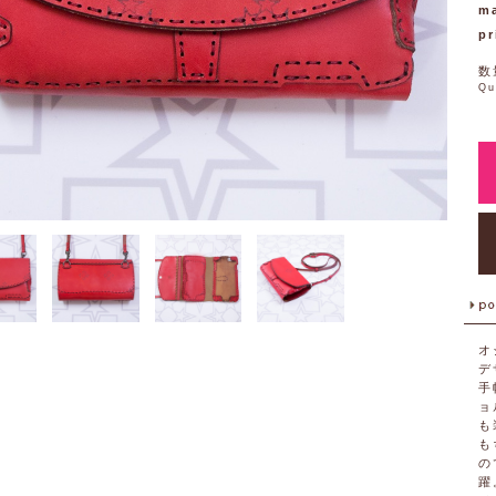
ma
pr
数
Qu
オ
デ
手
ョ
も
も
の
躍