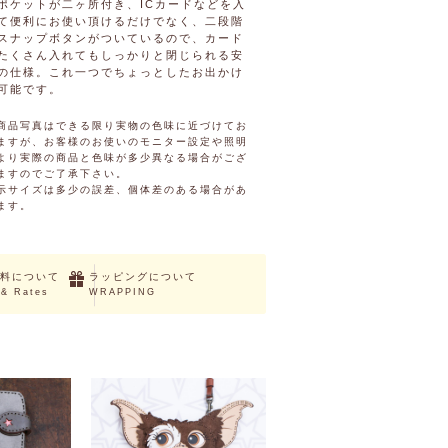
ポケットが二ヶ所付き、ICカードなどを入
て便利にお使い頂けるだけでなく、二段階
スナップボタンがついているので、カード
たくさん入れてもしっかりと閉じられる安
の仕様。これ一つでちょっとしたお出かけ
可能です。
商品写真はできる限り実物の色味に近づけてお
ますが、お客様のお使いのモニター設定や照明
より実際の商品と色味が多少異なる場合がござ
ますのでご了承下さい。
示サイズは多少の誤差、個体差のある場合があ
ます。
料について
ラッピングについて
 & Rates
WRAPPING