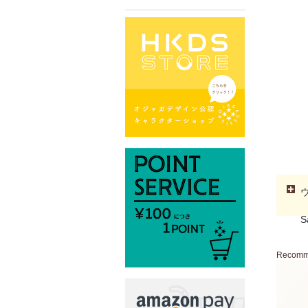
S
Recom