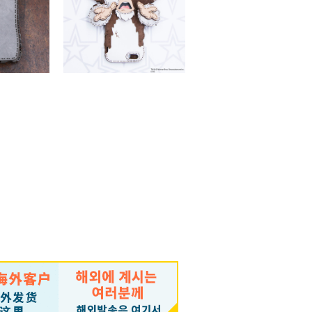
SOLD OUT
us/6S Plus)
ギズモ iPhone6Plus/6sPlusケース
（税込）
￥36,630 （税込）